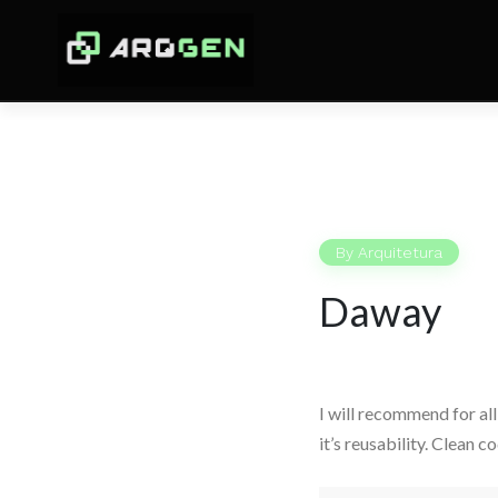
By
Arquitetura
Daway
I will recommend for all
it’s reusability. Clean