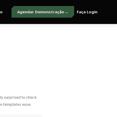
to
Agendar Demonstração
Faça Login
lly surprised to check
ore templates wow.