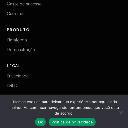
Casos de sucesso
Carreiras
PRODUTO
Plataforma
Demonstração
LEGAL
Privacidade
LGPD
Usamos cookies para deixar sua experiência por aqui ainda
melhor. Ao continuar navegando, entendemos que você está
© 2026 Arqgen. Todos os direitos reservados.
de acordo.
Ok
Política de privacidade