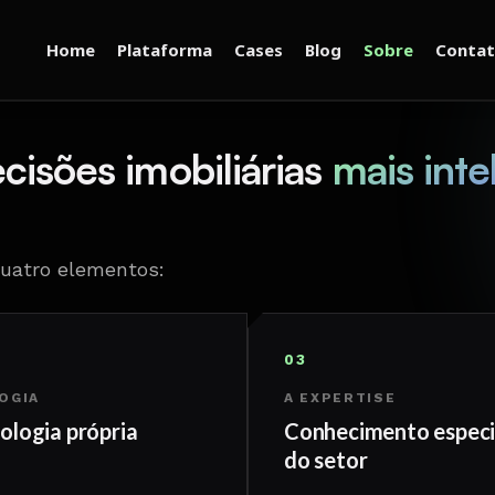
Home
Plataforma
Cases
Blog
Sobre
Conta
ecisões imobiliárias
mais inte
uatro elementos:
03
OGIA
A EXPERTISE
nologia própria
Conhecimento especi
do setor