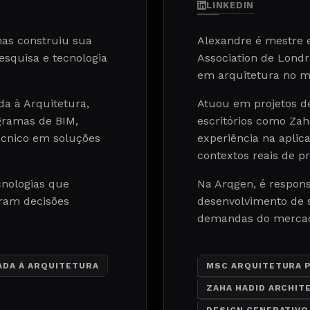
LINKEDIN
as construiu sua
Alexandre é mestre 
pesquisa e tecnologia
Association de Londr
em arquitetura no 
da à Arquitetura,
Atuou em projetos de
gramas de BIM,
escritórios como Zah
cnico em soluções
experiência na apli
contextos reais de pr
cnologias que
Na Arqgen, é respons
eram decisões
desenvolvimento de s
demandas do mercado 
CADA À ARQUITETURA
MSC ARQUITETURA 
ZAHA HADID ARCHIT