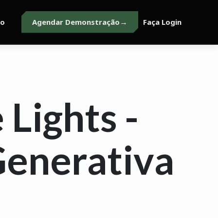
to
Agendar Demonstração
Faça Login
 Lights -
Generativa