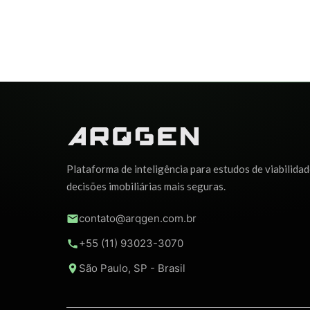
I
N
T
E
R
I
O
R
D
E
S
I
G
Plataforma de inteligência para estudos de viabilidad
decisões imobiliárias mais seguras.
contato@arqgen.com.br
+55 (11) 93023-3070
São Paulo, SP - Brasil