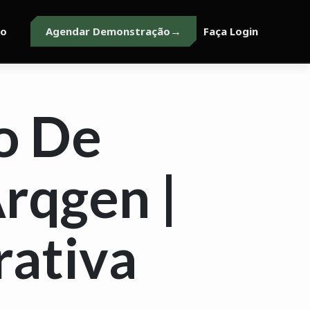
to
Agendar Demonstração
Faça Login
o De
rqgen |
rativa