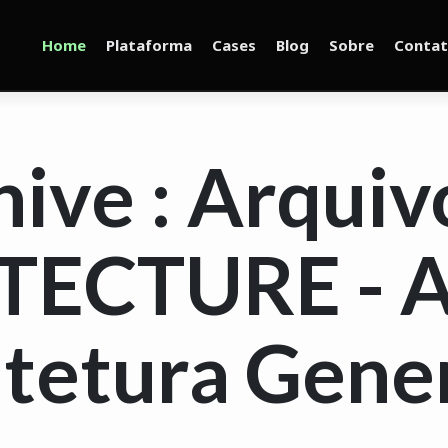
Home
Plataforma
Cases
Blog
Sobre
Conta
hive : Arquiv
ECTURE - A
tetura Gene