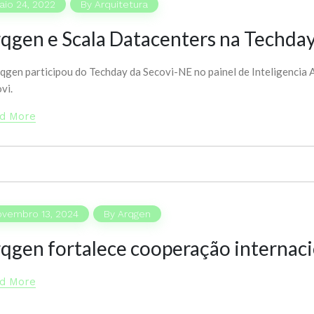
io 24, 2022
By
Arquitetura
qgen e Scala Datacenters na Techday
qgen participou do Techday da Secovi-NE no painel de Inteligencia A
vi.
d More
ovembro 13, 2024
By
Arqgen
qgen fortalece cooperação internacio
d More