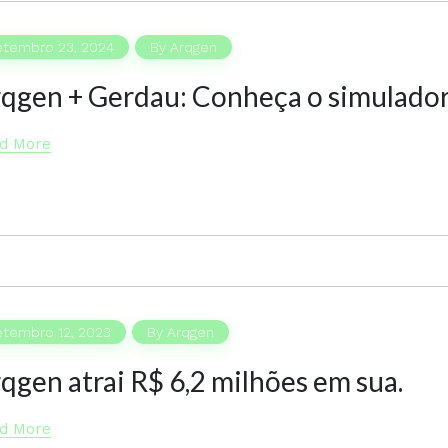
etembro 23, 2024
By
Arqgen
qgen + Gerdau: Conheça o simulador
d More
etembro 12, 2023
By
Arqgen
qgen atrai R$ 6,2 milhões em sua.
d More