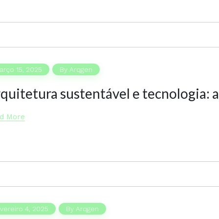
rço 15, 2025
By
Arqgen
quitetura sustentável e tecnologia: a
d More
vereiro 4, 2025
By
Arqgen