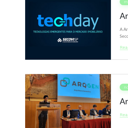
ma
Ar
A Ar
Seco
Rea
n
Ar
Rea