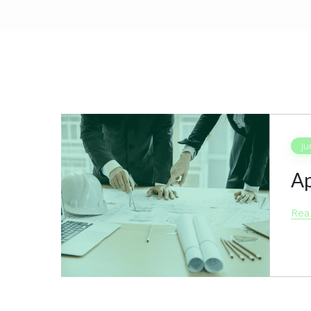
ju
Ap
Rea